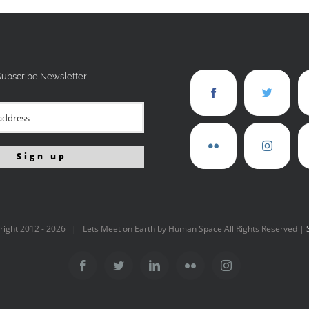
Subscribe Newsletter
right 2012 -
2026 | Lets Meet on Earth by Human Space All Rights Reserved |
Facebook
Twitter
LinkedIn
Flickr
Instagram