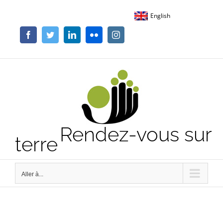
Passer
English
au
contenu
Facebook
Twitter
LinkedIn
Flickr
Instagram
Rendez-vous sur
terre
Aller à...