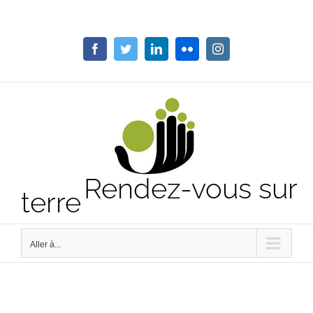
Passer
au
contenu
Facebook
Twitter
LinkedIn
Flickr
Instagram
Rendez-vous sur
terre
Aller à...