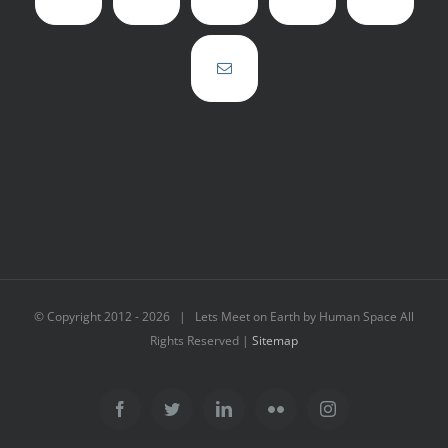
© Copyright 2012 -
2026 | Lets Meet on Earth by Human Space All
Rights Reserved |
Sitemap
Facebook
Twitter
LinkedIn
Flickr
Instagram