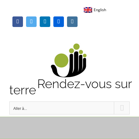
Passer
English
au
Facebook
Twitter
LinkedIn
Flickr
Instagram
contenu
Rendez-vous sur
terre
Aller à...