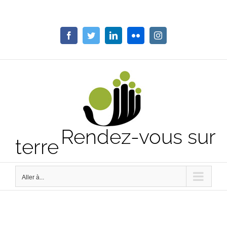
Passer
au
contenu
Facebook
Twitter
LinkedIn
Flickr
Instagram
Rendez-vous sur
terre
Aller à...