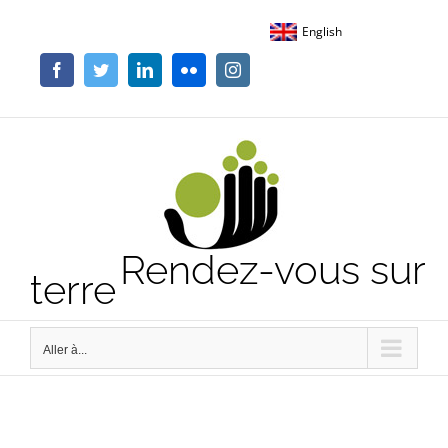
Passer
English
au
contenu
Facebook
Twitter
LinkedIn
Flickr
Instagram
Rendez-vous sur
terre
Aller à...