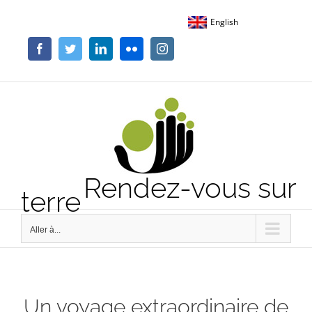
Passer
English
au
contenu
Facebook
Twitter
LinkedIn
Flickr
Instagram
Rendez-vous sur
terre
Aller à...
Un voyage extraordinaire de