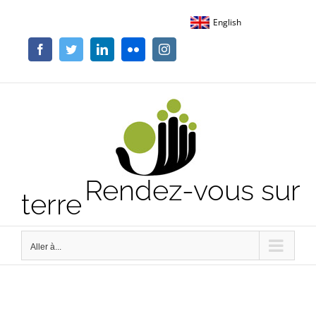
Passer
English
au
contenu
Facebook
Twitter
LinkedIn
Flickr
Instagram
Rendez-vous sur
terre
Aller à...