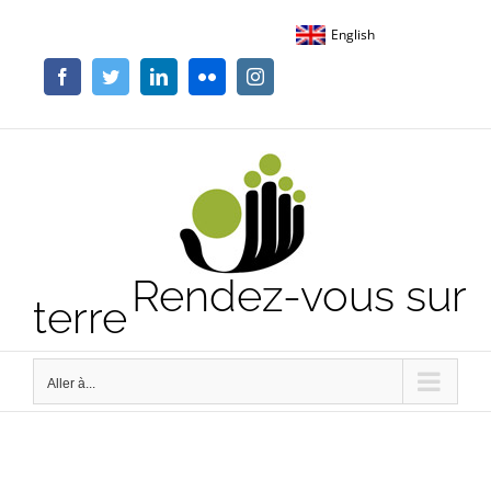
Passer
English
au
contenu
Facebook
Twitter
LinkedIn
Flickr
Instagram
Rendez-vous sur
terre
Aller à...