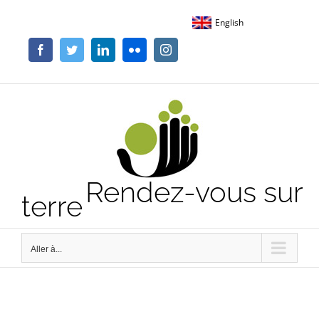
Passer
English
au
contenu
Facebook
Twitter
LinkedIn
Flickr
Instagram
Rendez-vous sur
terre
Aller à...