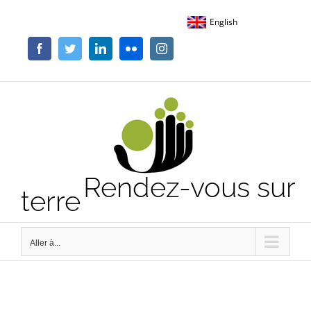
Passer
English
au
contenu
Facebook
Twitter
LinkedIn
Flickr
Instagram
Rendez-vous sur
terre
Aller à...