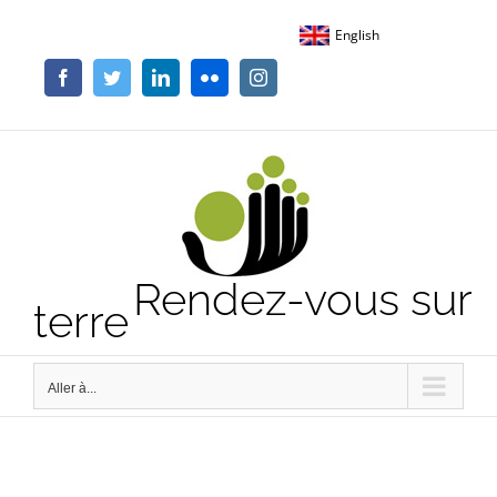
Passer
English
au
contenu
Facebook
Twitter
LinkedIn
Flickr
Instagram
Rendez-vous sur
terre
Aller à...