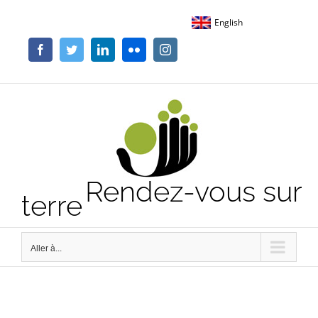
Passer
English
au
contenu
Facebook
Twitter
LinkedIn
Flickr
Instagram
Rendez-vous sur
terre
Aller à...