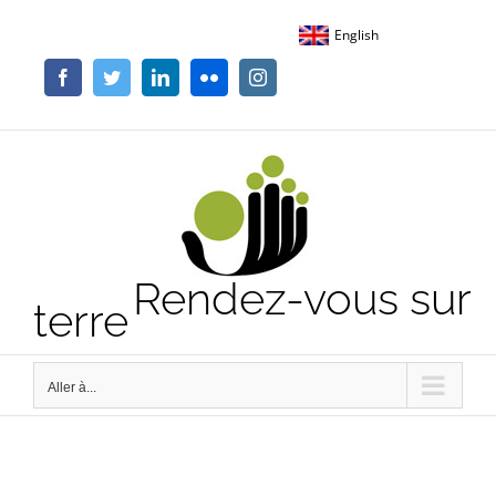
Passer
English
au
contenu
Facebook
Twitter
LinkedIn
Flickr
Instagram
Rendez-vous sur
terre
Aller à...