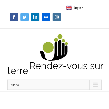
Passer
English
au
contenu
Facebook
Twitter
LinkedIn
Flickr
Instagram
Rendez-vous sur
terre
Aller à...