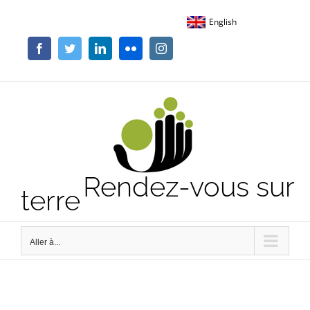
Passer
English
au
contenu
Facebook
Twitter
LinkedIn
Flickr
Instagram
Rendez-vous sur
terre
Aller à...