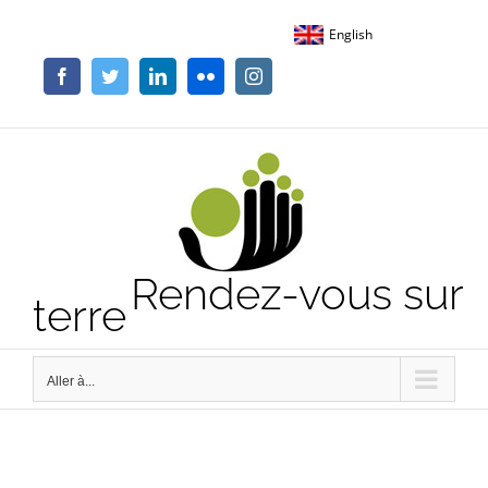
Passer
English
au
contenu
Facebook
Twitter
LinkedIn
Flickr
Instagram
Rendez-vous sur
terre
Aller à...