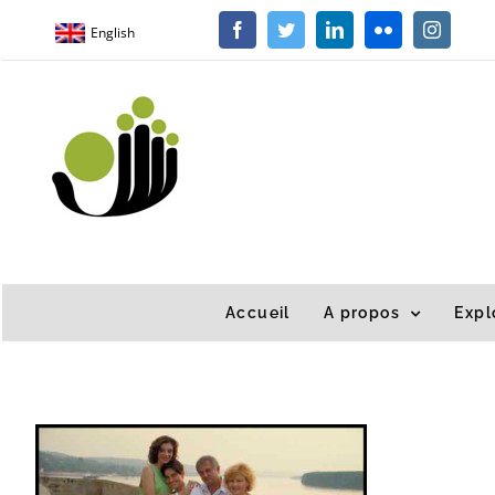
Passer
English
Facebook
Twitter
LinkedIn
Flickr
Instagra
au
contenu
Accueil
A propos
Expl