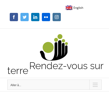
Passer
English
au
contenu
Facebook
Twitter
LinkedIn
Flickr
Instagram
Rendez-vous sur
terre
Aller à...