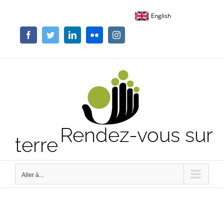
Passer
English
au
contenu
Facebook
Twitter
LinkedIn
Flickr
Instagram
Rendez-vous sur
terre
Aller à...