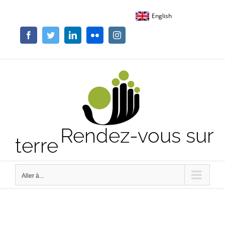
Passer
English
au
contenu
Facebook
Twitter
LinkedIn
Flickr
Instagram
Rendez-vous sur
terre
Aller à...