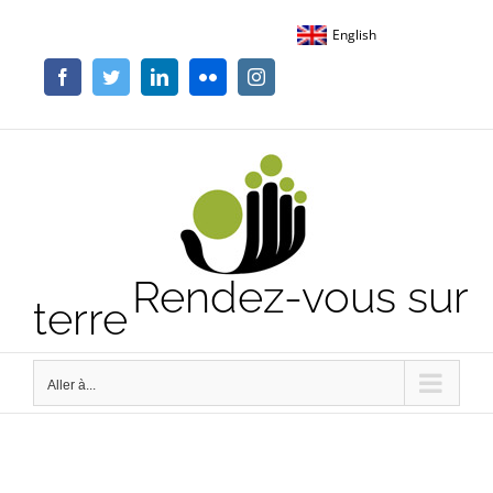
Passer
English
au
contenu
Facebook
Twitter
LinkedIn
Flickr
Instagram
Rendez-vous sur
terre
Aller à...