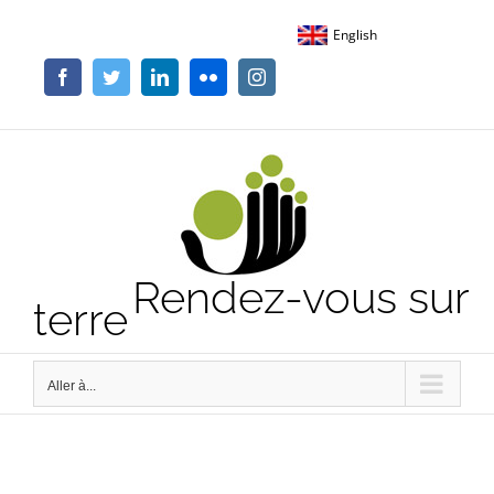
Passer
English
au
contenu
Facebook
Twitter
LinkedIn
Flickr
Instagram
Rendez-vous sur
terre
Aller à...