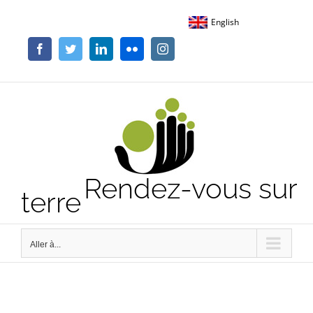
Passer
English
au
contenu
Facebook
Twitter
LinkedIn
Flickr
Instagram
Rendez-vous sur
terre
Aller à...