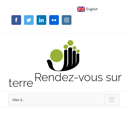
Passer
English
au
contenu
Facebook
Twitter
LinkedIn
Flickr
Instagram
Rendez-vous sur
terre
Aller à...