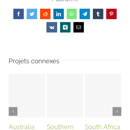
Facebook
Twitter
Reddit
LinkedIn
WhatsApp
Telegram
Tumblr
Pinterest
Vk
Xing
Email
Projets connexes
Australia
Southern
South Africa
U