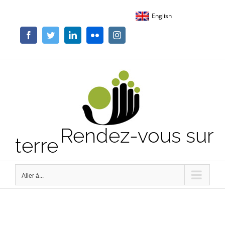
Passer
English
au
contenu
Facebook
Twitter
LinkedIn
Flickr
Instagram
Rendez-vous sur
terre
Aller à...