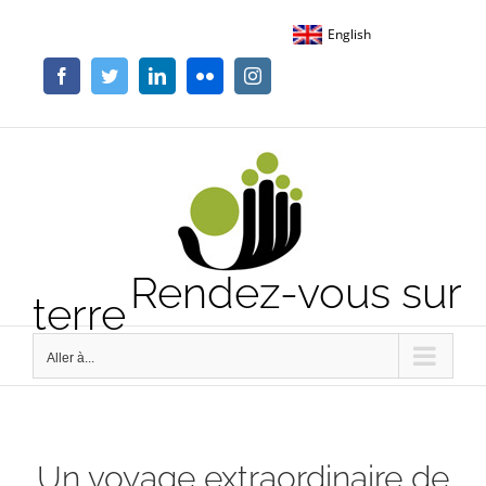
Passer
English
au
contenu
Facebook
Twitter
LinkedIn
Flickr
Instagram
Rendez-vous sur
terre
Aller à...
Un voyage extraordinaire de