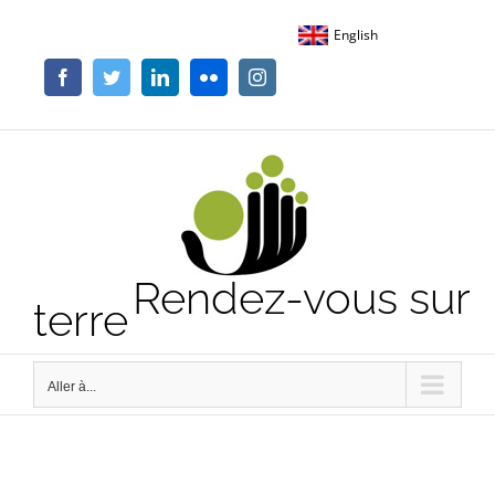
Passer
English
au
contenu
Facebook
Twitter
LinkedIn
Flickr
Instagram
Rendez-vous sur
terre
Aller à...