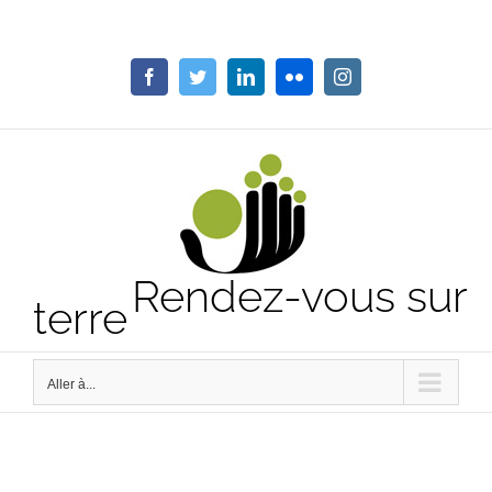
Passer
au
contenu
Facebook
Twitter
LinkedIn
Flickr
Instagram
Rendez-vous sur
terre
Aller à...