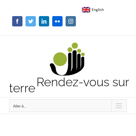
Passer
English
au
contenu
Facebook
Twitter
LinkedIn
Flickr
Instagram
Rendez-vous sur
terre
Aller à...