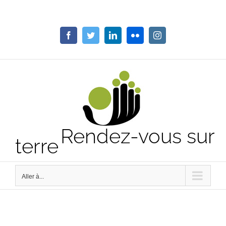
Passer
au
contenu
Facebook
Twitter
LinkedIn
Flickr
Instagram
Rendez-vous sur
terre
Aller à...