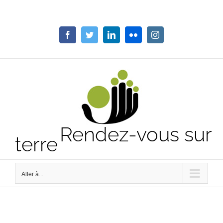
Passer
au
contenu
Facebook
Twitter
LinkedIn
Flickr
Instagram
Rendez-vous sur
terre
Aller à...