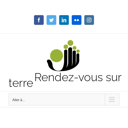
Passer
au
contenu
Facebook
Twitter
LinkedIn
Flickr
Instagram
Rendez-vous sur
terre
Aller à...