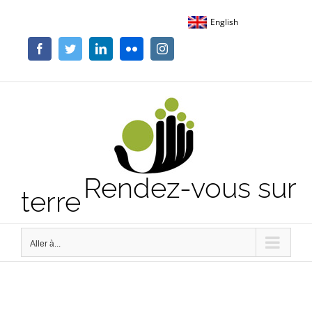
Passer
English
au
contenu
Facebook
Twitter
LinkedIn
Flickr
Instagram
Rendez-vous sur
terre
Aller à...