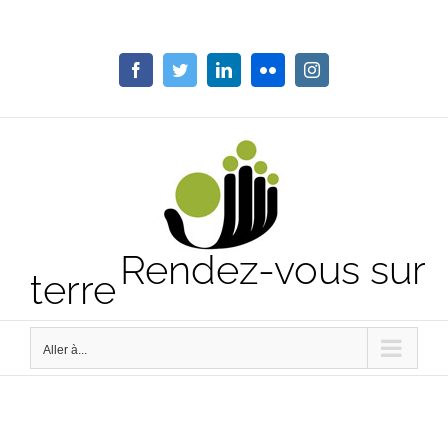
Passer
au
contenu
Facebook
Twitter
LinkedIn
Flickr
Instagram
Rendez-vous sur
terre
Aller à...