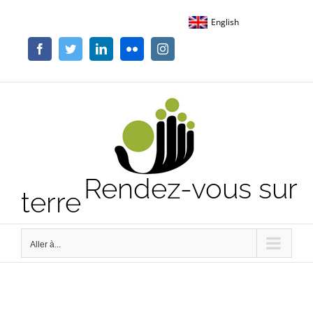
Passer
English
au
contenu
Facebook
Twitter
LinkedIn
Flickr
Instagram
Rendez-vous sur
terre
Aller à...