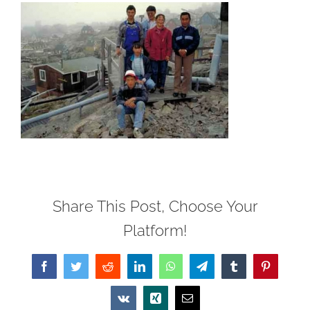
Share This Post, Choose Your
Platform!
Facebook
Twitter
Reddit
LinkedIn
WhatsApp
Telegram
Tumblr
Pinterest
Vk
Xing
Email