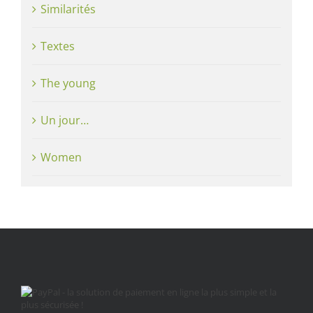
Similarités
Textes
The young
Un jour…
Women