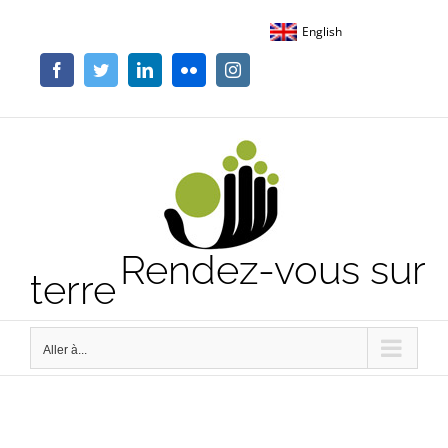
Passer
English
au
contenu
Facebook
Twitter
LinkedIn
Flickr
Instagram
Rendez-vous sur
terre
Aller à...