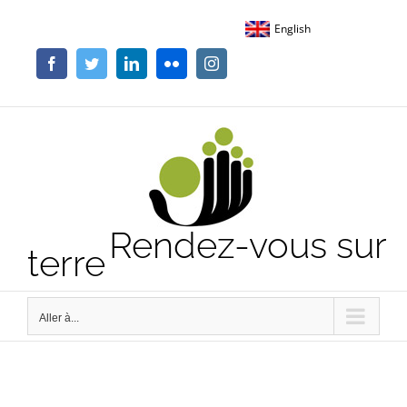
Passer
English
au
contenu
Facebook
Twitter
LinkedIn
Flickr
Instagram
Rendez-vous sur
terre
Aller à...