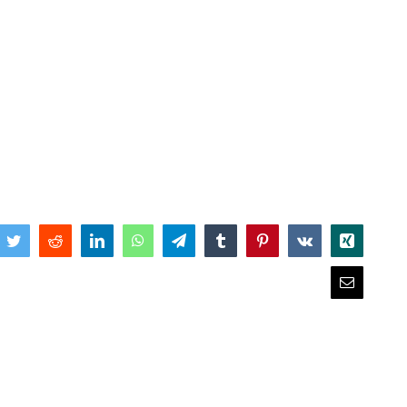
book
Twitter
Reddit
LinkedIn
WhatsApp
Telegram
Tumblr
Pinterest
Vk
Xing
Email