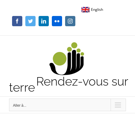
Passer
English
au
contenu
Facebook
Twitter
LinkedIn
Flickr
Instagram
Rendez-vous sur
terre
Aller à...