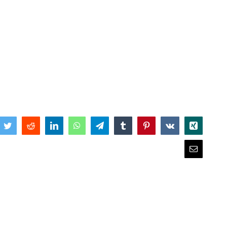
book
Twitter
Reddit
LinkedIn
WhatsApp
Telegram
Tumblr
Pinterest
Vk
Xing
Email