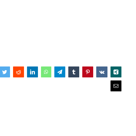
book
Twitter
Reddit
LinkedIn
WhatsApp
Telegram
Tumblr
Pinterest
Vk
Xing
Email