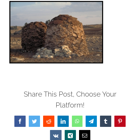
Share This Post, Choose Your
Platform!
Facebook
Twitter
Reddit
LinkedIn
WhatsApp
Telegram
Tumblr
Pinterest
Vk
Xing
Email