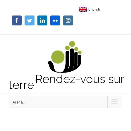
Passer
English
au
contenu
Facebook
Twitter
LinkedIn
Flickr
Instagram
Rendez-vous sur
terre
Aller à...