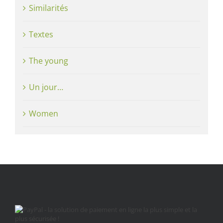
Similarités
Textes
The young
Un jour…
Women