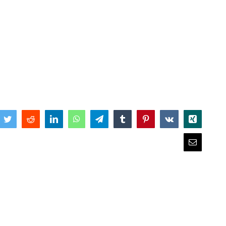
book
Twitter
Reddit
LinkedIn
WhatsApp
Telegram
Tumblr
Pinterest
Vk
Xing
Email