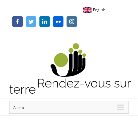
Passer
English
au
contenu
Facebook
Twitter
LinkedIn
Flickr
Instagram
Rendez-vous sur
terre
Aller à...