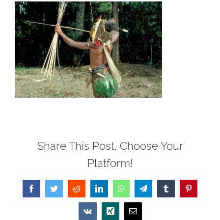
Share This Post, Choose Your
Platform!
Facebook
Twitter
Reddit
LinkedIn
WhatsApp
Telegram
Tumblr
Pinterest
Vk
Xing
Email