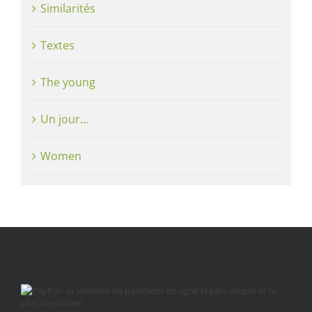
Similarités
Textes
The young
Un jour…
Women