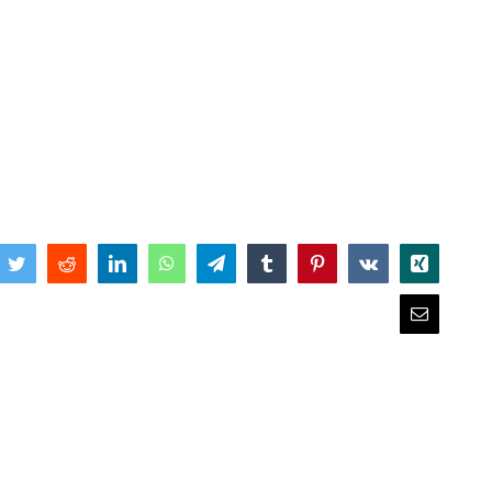
book
Twitter
Reddit
LinkedIn
WhatsApp
Telegram
Tumblr
Pinterest
Vk
Xing
Email