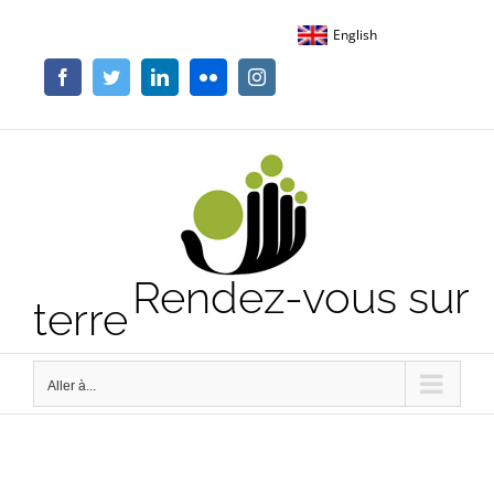
Passer
English
au
contenu
Facebook
Twitter
LinkedIn
Flickr
Instagram
Rendez-vous sur
terre
Aller à...