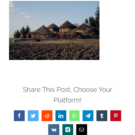
Share This Post, Choose Your
Platform!
Facebook
Twitter
Reddit
LinkedIn
WhatsApp
Telegram
Tumblr
Pinterest
Vk
Xing
Email