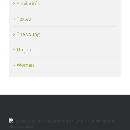
Similarités
Textes
The young
Un jour…
Women