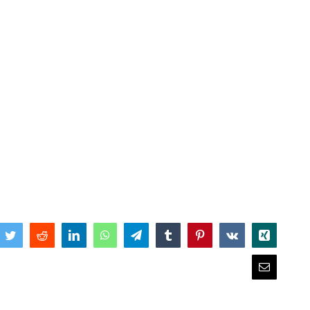
book
Twitter
Reddit
LinkedIn
WhatsApp
Telegram
Tumblr
Pinterest
Vk
Xing
Email