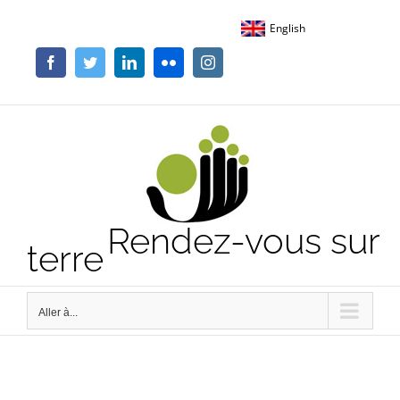
Passer
English
au
contenu
Facebook
Twitter
LinkedIn
Flickr
Instagram
Rendez-vous sur
terre
Aller à...