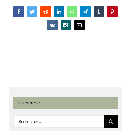
Facebook
Twitter
Reddit
LinkedIn
WhatsApp
Telegram
Tumblr
Pinterest
Vk
Xing
Email
Recherche
Rechercher: