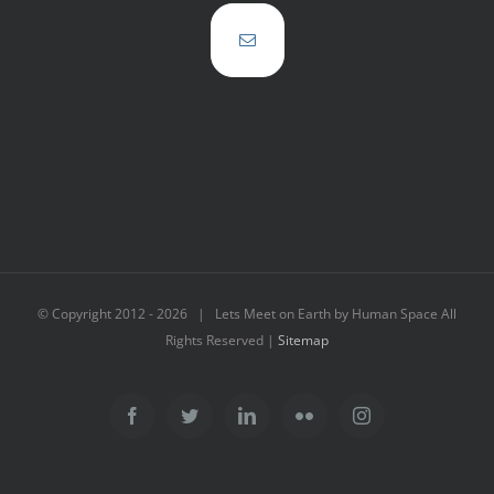
© Copyright 2012 -
2026 | Lets Meet on Earth by Human Space All
Rights Reserved |
Sitemap
Facebook
Twitter
LinkedIn
Flickr
Instagram