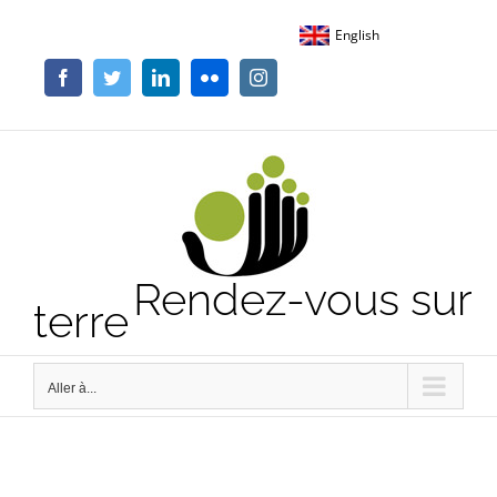
Passer
English
au
contenu
Facebook
Twitter
LinkedIn
Flickr
Instagram
Rendez-vous sur
terre
Aller à...