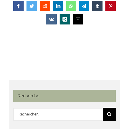
Facebook
Twitter
Reddit
LinkedIn
WhatsApp
Telegram
Tumblr
Pinterest
Vk
Xing
Email
Recherche
Rechercher: