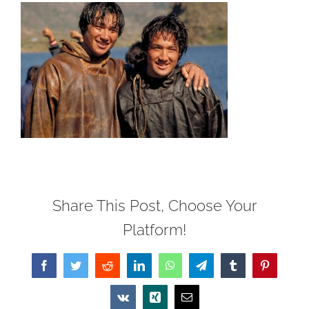
Share This Post, Choose Your
Platform!
Facebook
Twitter
Reddit
LinkedIn
WhatsApp
Telegram
Tumblr
Pinterest
Vk
Xing
Email