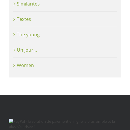
Similarités
Textes
The young
Un jour…
Women