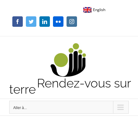
Passer
English
au
contenu
Facebook
Twitter
LinkedIn
Flickr
Instagram
Rendez-vous sur
terre
Aller à...